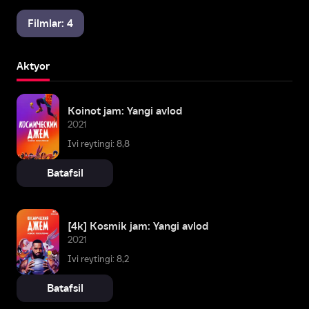
Filmlar: 4
Aktyor
Koinot jam: Yangi avlod
2021
Ivi reytingi: 8,8
Batafsil
[4k] Kosmik jam: Yangi avlod
2021
Ivi reytingi: 8,2
Batafsil