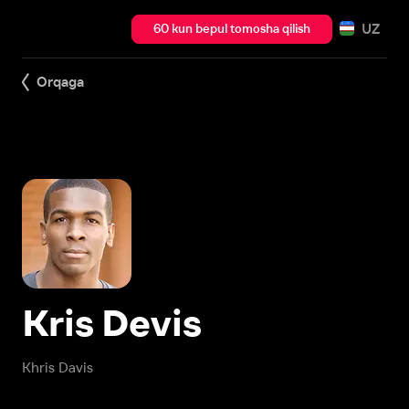
UZ
60 kun bepul tomosha qilish
Orqaga
Kris Devis
Khris Davis