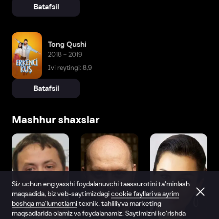
Batafsil
Tong Qushi
2018 – 2019
Ivi reytingi: 8,9
Batafsil
Mashhur shaxslar
Siz uchun eng yaxshi foydalanuvchi taassurotini ta’minlash
maqsadida, biz veb-saytimizdagi
cookie fayllari va ayrim
boshqa ma’lumotlarni
texnik, tahliliy va marketing
maqsadlarida olamiz va foydalanamiz. Saytimizni ko‘rishda