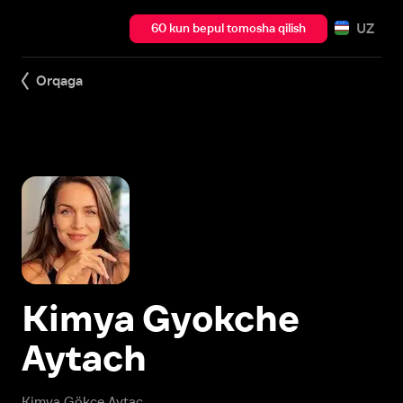
UZ
60 kun bepul tomosha qilish
Orqaga
Kimya Gyokche
Aytach
Kimya Gökçe Aytaç