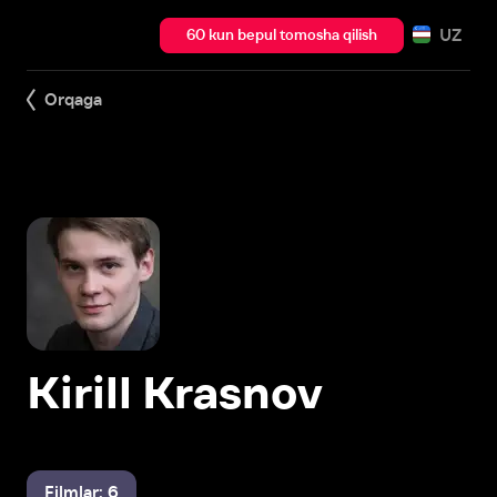
UZ
60 kun bepul tomosha qilish
Orqaga
Kirill Krasnov
Filmlar: 6