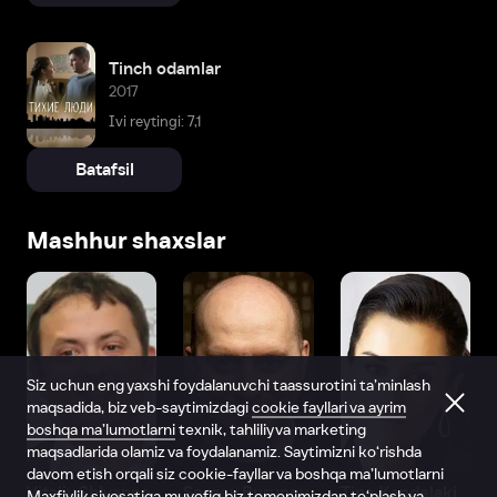
Tinch odamlar
2017
Ivi reytingi: 7,1
Batafsil
Mashhur shaxslar
Siz uchun eng yaxshi foydalanuvchi taassurotini ta’minlash
maqsadida, biz veb-saytimizdagi
cookie fayllari va ayrim
boshqa ma’lumotlarni
texnik, tahliliy va marketing
maqsadlarida olamiz va foydalanamiz. Saytimizni ko‘rishda
davom etish orqali siz cookie-fayllar va boshqa ma’lumotlarni
Vitaliy Shlyappo
Sergey Burunov
Tina Kandelaki
Maxfiylik siyosatiga
muvofiq biz tomonimizdan to‘plash va