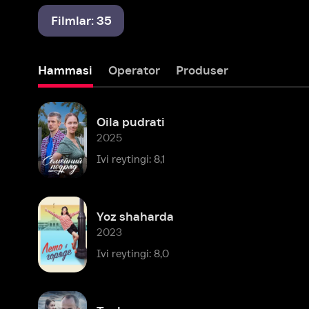
Hammasi
Operator
Produser
Oila pudrati
2025
Ivi reytingi: 8,1
Yoz shaharda
2023
Ivi reytingi: 8,0
Tush
2023
Ivi reytingi: 6,8