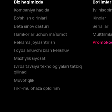
qilinadi
Muvofiqlik
Fikr-mulohaza qoldirish
Yuklash:
Mavjud:
Tomosha qiling:
App Store
Google Play
Smart TV
Siz uchun eng yaxshi foydalanuvchi taassurotini ta’minlash maqsadid
olamiz va foydalanamiz. Saytimizni ko‘rishda davom etish orqali siz c
©
2026
“Ivi.ru” MCHJ
rozilik berasiz.
HBO ® and related service marks are the property of Home 
yoki
yordam xizmatiga
murojaat qiling
Roziman