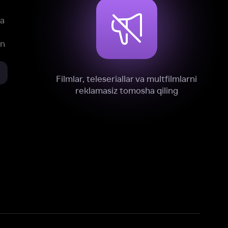
xnik, tahliliy va marketing maqsadlarida
omonimizdan to‘plash va foydalanishga