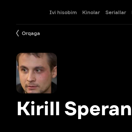
Ivi hisobim
Kinolar
Seriallar
Bolalar
Orqaga
Kirill Speransk
Filmlar: 35