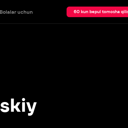
 uchun
Qidir
60 kun bepul tomosha qilish
iy