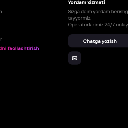
Yuklab oling:
Oching:
Barcha qurilmalar
RuStore
AppGallery
a, biz veb-saytimizdagi
cookie fayllari va ayrim boshqa ma’lumotlarni
te
ookie-fayllar va boshqa ma’lumotlarni
Maxfiylik siyosatiga
muvofiq biz t
Box Office, Inc