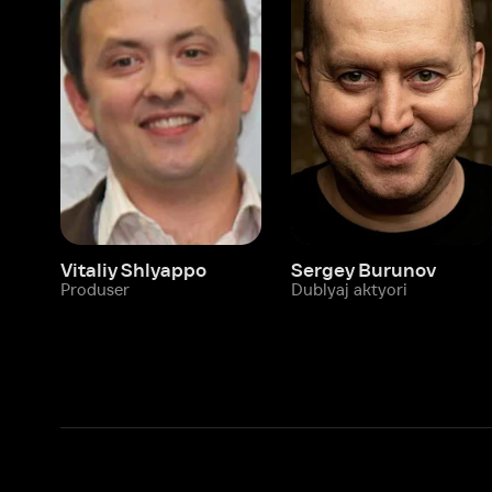
Vitaliy Shlyappo
Sergey Burunov
Tina
Produser
Dublyaj aktyori
Produ
Biz haqimizda
Bo‘limlar
Kompaniya haqida
Ivi hisobim
Bo‘sh ish o‘rinlari
Kinolar
Beta sinov dasturi
Seriallar
Hamkorlar uchun maʼlumot
Multfilmlar
Reklama joylashtirish
Promokodni faoll
Foydalanuvchi bilan kelishuv
Maxfiylik siyosati
Ivi'da tavsiya texnologiyalari tatbiq