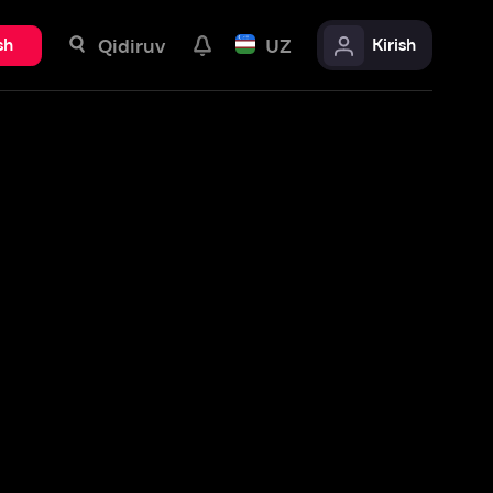
uv
UZ
Kirish