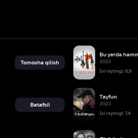
Bu yerda hamma o'zimizniki
2023
Tomosha qilish
Ivi reytingi: 6,9
Tayfun
2023
Batafsil
Ivi reytingi: 7,4
O'g'irlash
2023
Tomosha qilish
Ivi reytingi: 7,3