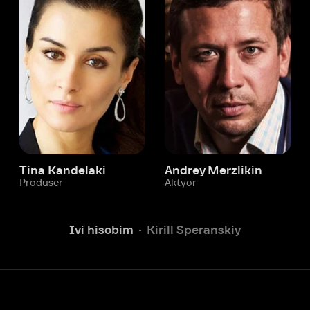
 Kandelaki
Andrey Merzlikin
ser
Aktyor
Aktyor
Ivi hisobim
Kirill Speranskiy
Yordam xizmati
Sizga doim yordam berishga
tayyormiz.
Operatorlarimiz 24/7 onlayn
Chatga yozish
Fil
ashtirish