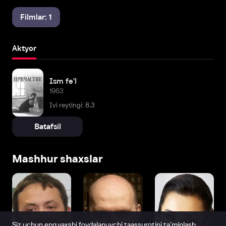
Filmlar: 1
Aktyor
Ism fe'l
1963
Ivi reytingi: 8,3
Batafsil
Mashhur shaxslar
Siz uchun eng yaxshi foydalanuvchi taassurotini ta’minlash