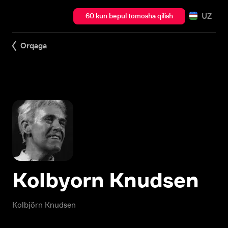
UZ
60 kun bepul tomosha qilish
Orqaga
Kolbyorn Knudsen
Kolbjörn Knudsen