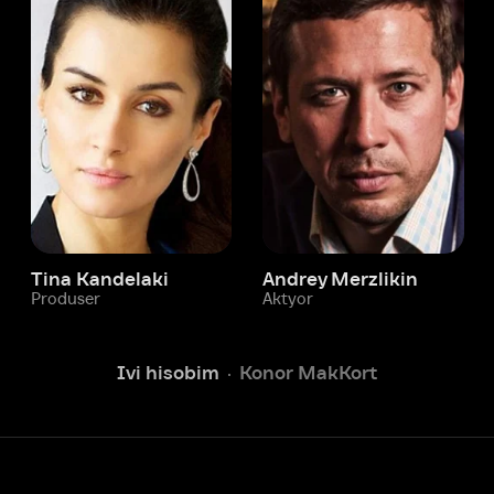
 Kandelaki
Andrey Merzlikin
ser
Aktyor
Aktyor
Ivi hisobim
Konor MakKort
Yordam xizmati
Sizga doim yordam berishga
tayyormiz.
Operatorlarimiz 24/7 onlayn
Chatga yozish
Fil
ashtirish