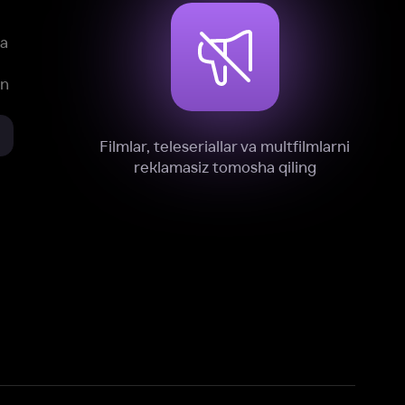
xnik, tahliliy va marketing maqsadlarida
omonimizdan to‘plash va foydalanishga