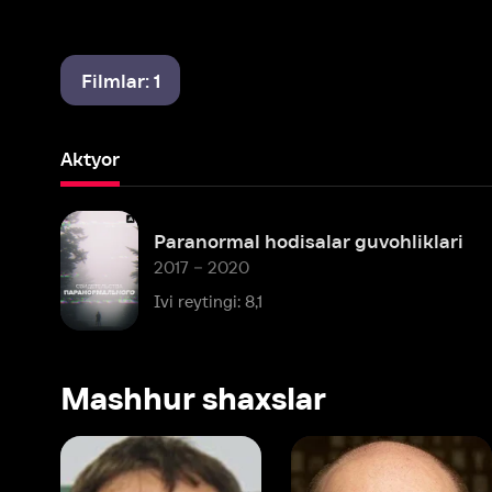
Filmlar: 1
Aktyor
Paranormal hodisalar guvohliklari
2017 – 2020
Ivi reytingi: 8,1
Mashhur shaxslar