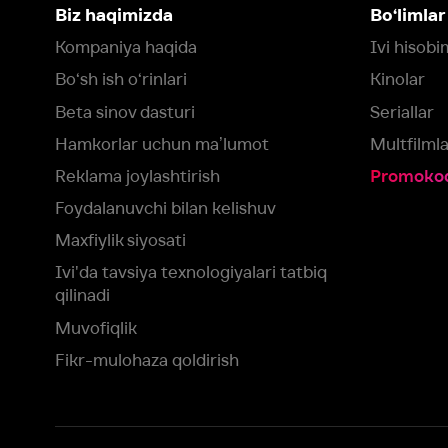
Foydalanuvchi bilan kelishuv
Maxfiylik siyosati
Ivi'da tavsiya texnologiyalari tatbiq
qilinadi
Muvofiqlik
Fikr-mulohaza qoldirish
Yuklash:
Mavjud:
Tomosha qiling:
App Store
Google Play
Smart TV
Siz uchun eng yaxshi foydalanuvchi taassurotini ta’minlash maqsadid
olamiz va foydalanamiz. Saytimizni ko‘rishda davom etish orqali siz c
©
2026
“Ivi.ru” MCHJ
rozilik berasiz.
HBO ® and related service marks are the property of Home 