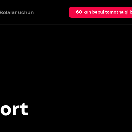
 uchun
Qidir
60 kun bepul tomosha qilish
t