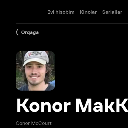
Ivi hisobim
Kinolar
Seriallar
Bolalar
Orqaga
Konor MakKor
Conor McCourt