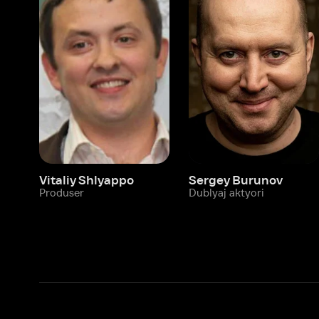
Vitaliy Shlyappo
Sergey Burunov
Tina
Produser
Dublyaj aktyori
Produ
Biz haqimizda
Bo‘limlar
Kompaniya haqida
Ivi hisobim
Bo‘sh ish o‘rinlari
Kinolar
Beta sinov dasturi
Seriallar
Hamkorlar uchun maʼlumot
Multfilmlar
Reklama joylashtirish
Promokodni faoll