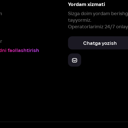
Yuklab oling:
Oching:
Barcha qurilmalar
RuStore
AppGallery
a, biz veb-saytimizdagi
cookie fayllari va ayrim boshqa ma’lumotlarni
te
ookie-fayllar va boshqa ma’lumotlarni
Maxfiylik siyosatiga
muvofiq biz t
Box Office, Inc