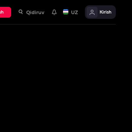
uv
UZ
Kirish