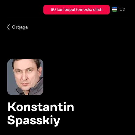
UZ
60 kun bepul tomosha qilish
Orqaga
Konstantin
Spasskiy