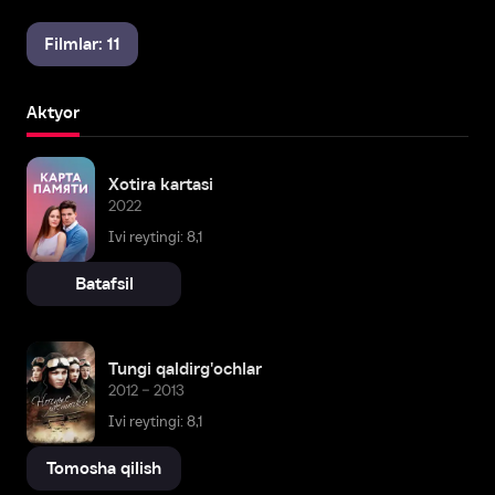
Filmlar: 11
Aktyor
Xotira kartasi
2022
Ivi reytingi: 8,1
Batafsil
Tungi qaldirg'ochlar
2012 – 2013
Ivi reytingi: 8,1
Tomosha qilish