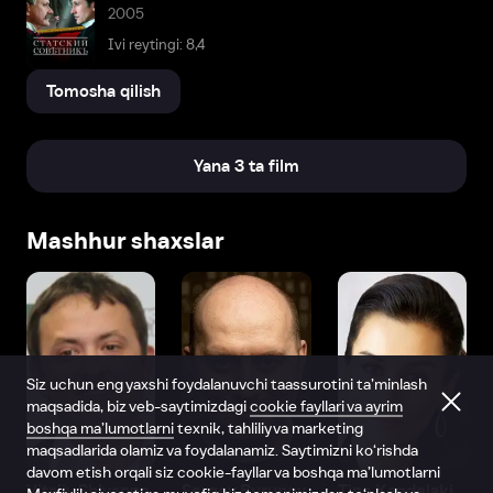
2005
Ivi reytingi: 8,4
Tomosha qilish
Yana 3 ta film
Mashhur shaxslar
Siz uchun eng yaxshi foydalanuvchi taassurotini ta’minlash
maqsadida, biz veb-saytimizdagi
cookie fayllari va ayrim
boshqa ma’lumotlarni
texnik, tahliliy va marketing
maqsadlarida olamiz va foydalanamiz. Saytimizni ko‘rishda
davom etish orqali siz cookie-fayllar va boshqa ma’lumotlarni
Vitaliy Shlyappo
Sergey Burunov
Tina Kandelaki