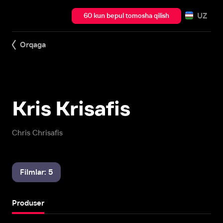
UZ
60 kun bepul tomosha qilish
Orqaga
Kris Krisafis
Chris Chrisafis
Filmlar: 5
Produser