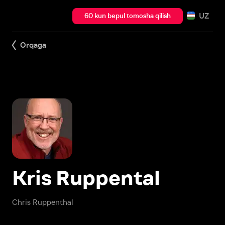
UZ
60 kun bepul tomosha qilish
Orqaga
Kris Ruppental
Chris Ruppenthal