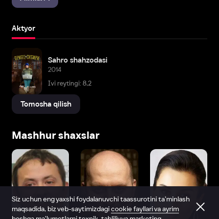
Aktyor
Sahro shahzodasi
2014
Ivi reytingi: 8,2
Tomosha qilish
Mashhur shaxslar
Siz uchun eng yaxshi foydalanuvchi taassurotini ta’minlash
maqsadida, biz veb-saytimizdagi
cookie fayllari va ayrim
boshqa ma’lumotlarni
texnik, tahliliy va marketing