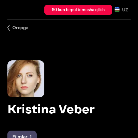
UZ
60 kun bepul tomosha qilish
Orqaga
Kristina Veber
Filmlar: 1