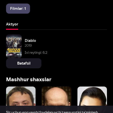
Filmlar: 1
Aktyor
Diablo
2019
Ivi reytingi: 6,2
Batafsil
Mashhur shaxslar
Siz uchun eng yaxshi foydalanuvchi taassurotini ta’minlash