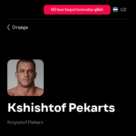
UZ
60 kun bepul tomosha qilish
Orqaga
Kshishtof Pekarts
Krzysztof Piekarz