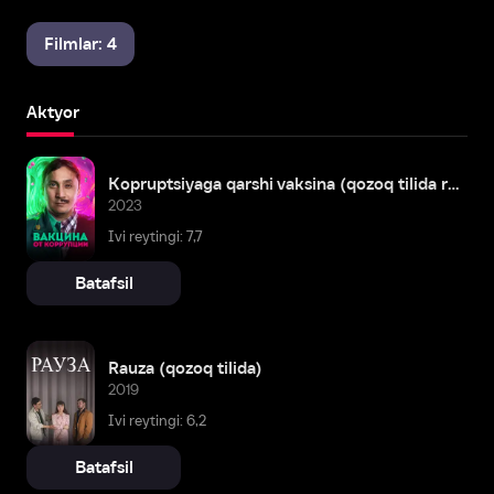
Filmlar: 4
Aktyor
Корruptsiyaga qarshi vaksina (qozoq tilida ruscha subtitrlar bilan)
2023
Ivi reytingi: 7,7
Batafsil
Rauza (qozoq tilida)
2019
Ivi reytingi: 6,2
Batafsil