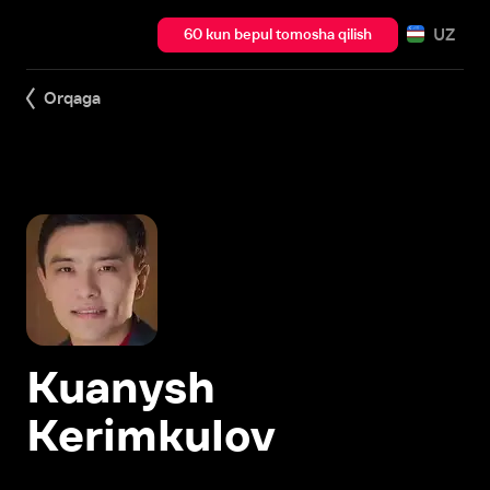
UZ
60 kun bepul tomosha qilish
Orqaga
Kuanysh
Kerimkulov