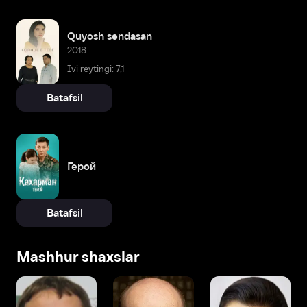
Quyosh sendasan
2018
Ivi reytingi: 7,1
Batafsil
Герой
Batafsil
Mashhur shaxslar