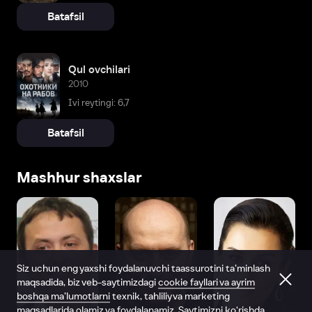
Batafsil
Qul ovchilari
2010
Ivi reytingi: 6,7
Batafsil
Mashhur shaxslar
Siz uchun eng yaxshi foydalanuvchi taassurotini ta’minlash
maqsadida, biz veb-saytimizdagi
cookie fayllari va ayrim
boshqa ma’lumotlarni
texnik, tahliliy va marketing
maqsadlarida olamiz va foydalanamiz. Saytimizni ko‘rishda