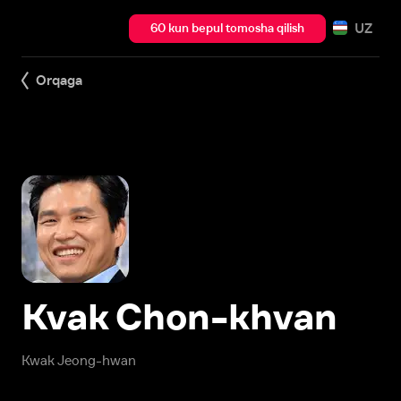
UZ
60 kun bepul tomosha qilish
Orqaga
Kvak Chon-khvan
Kwak Jeong-hwan