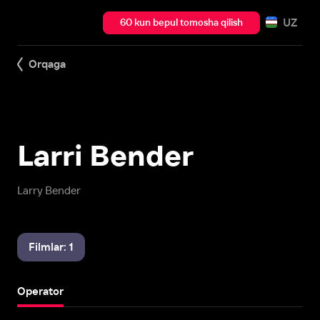
UZ
60 kun bepul tomosha qilish
Orqaga
Larri Bender
Larry Bender
Filmlar: 1
Operator