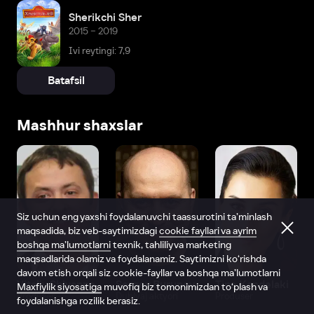
Sherikchi Sher
2015 – 2019
Ivi reytingi: 7,9
Batafsil
Mashhur shaxslar
Siz uchun eng yaxshi foydalanuvchi taassurotini ta’minlash
maqsadida, biz veb-saytimizdagi
cookie fayllari va ayrim
boshqa ma’lumotlarni
texnik, tahliliy va marketing
maqsadlarida olamiz va foydalanamiz. Saytimizni ko‘rishda
davom etish orqali siz cookie-fayllar va boshqa ma’lumotlarni
Vitaliy Shlyappo
Sergey Burunov
Tina Kandelaki
Maxfiylik siyosatiga
muvofiq biz tomonimizdan to‘plash va
Produser
Dublyaj aktyori
Produser
foydalanishga rozilik berasiz.