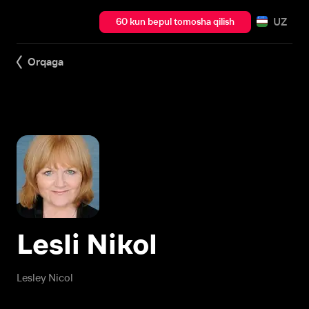
UZ
60 kun bepul tomosha qilish
Orqaga
Lesli Nikol
Lesley Nicol