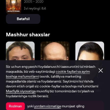
2005 – 2020
Ivi reytingi: 8,4
Batafsil
Mashhur shaxslar
Siz uchun eng yaxshi foydalanuvchi taassurotini ta’minlash
maqsadida, biz veb-saytimizdagi
cookie fayllari va ayrim
boshqa ma’lumotlarni
texnik, tahliliy va marketing
maqsadlarida olamiz va foydalanamiz. Saytimizni ko‘rishda
davom etish orqali siz cookie-fayllar va boshqa ma’lumotlarni
Vitaliy Shlyappo
Sergey Burunov
Tina Kandelaki
Maxfiylik siyosatiga
muvofiq biz tomonimizdan to‘plash va
Produser
Dublyaj aktyori
Produser
foydalanishga rozilik berasiz.
yoki
yordam xizmatiga
murojaat qiling
Roziman
Ilovada ochish