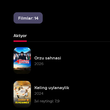
Filmlar: 14
Aktyor
Orzu sahnasi
2026
Keling uylanaylik
2024
Ivi reytingi: 7,9
Yashirin qirollik inspektori
2020
Ivi reytingi: 8,6