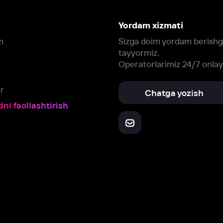
Yuklab oling:
Oching:
Barcha qurilmalar
RuStore
AppGallery
a, biz veb-saytimizdagi
cookie fayllari va ayrim boshqa ma’lumotlarni
te
ookie-fayllar va boshqa ma’lumotlarni
Maxfiylik siyosatiga
muvofiq biz t
Box Office, Inc