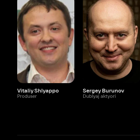
Vitaliy Shlyappo
Sergey Burunov
Tina
Produser
Dublyaj aktyori
Produ
Biz haqimizda
Bo‘limlar
Kompaniya haqida
Ivi hisobim
Bo‘sh ish o‘rinlari
Kinolar
Beta sinov dasturi
Seriallar
Hamkorlar uchun maʼlumot
Multfilmlar
Reklama joylashtirish
Promokodni faoll
Foydalanuvchi bilan kelishuv