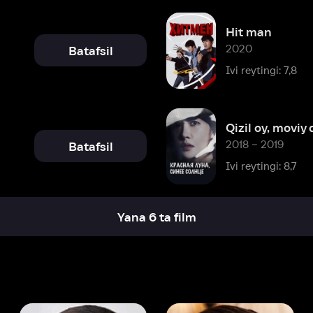
Qizil oy, moviy quyosh
2018 – 2019
Batafsil
Ivi reytingi: 8,7
Yana 6 ta film