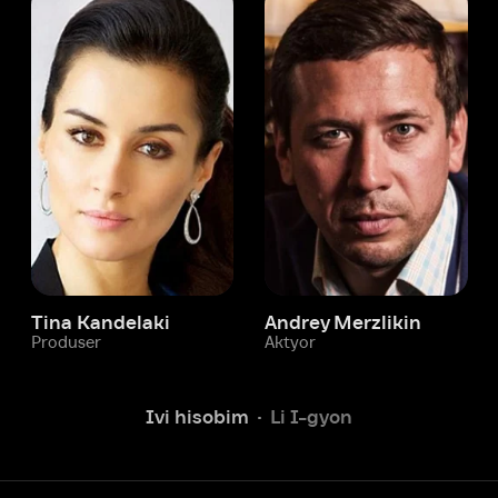
 Kandelaki
Andrey Merzlikin
ser
Aktyor
Aktyor
Ivi hisobim
Li I-gyon
Yordam xizmati
Sizga doim yordam berishga
tayyormiz.
Operatorlarimiz 24/7 onlayn
Chatga yozish
Fil
ashtirish