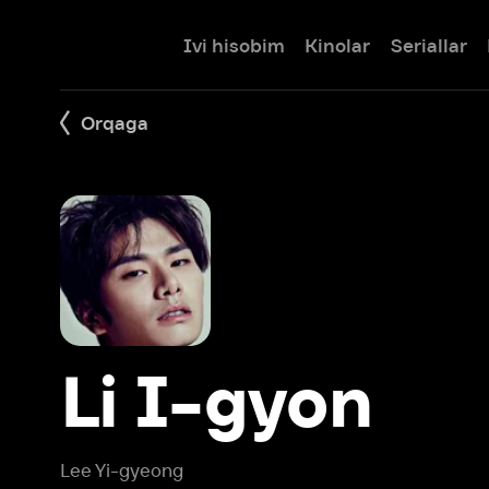
Ivi hisobim
Kinolar
Seriallar
Bolalar
Orqaga
Li I-gyon
Lee Yi-gyeong