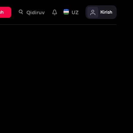
uv
UZ
Kirish