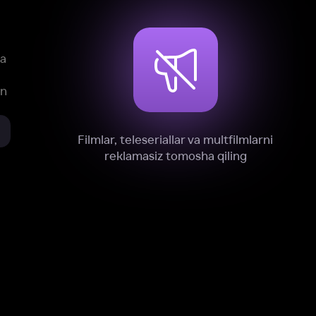
xnik, tahliliy va marketing maqsadlarida
omonimizdan to‘plash va foydalanishga