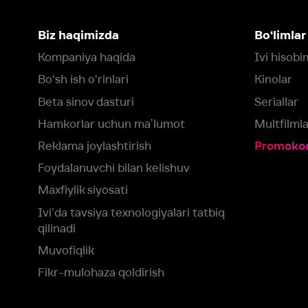
Maxfiylik siyosati
Ivi'da tavsiya texnologiyalari tatbiq
qilinadi
Muvofiqlik
Fikr-mulohaza qoldirish
Yuklash:
Mavjud:
Tomosha qiling:
App Store
Google Play
Smart TV
Siz uchun eng yaxshi foydalanuvchi taassurotini ta’minlash maqsadid
olamiz va foydalanamiz. Saytimizni ko‘rishda davom etish orqali siz c
©
2026
“Ivi.ru” MCHJ
rozilik berasiz.
HBO ® and related service marks are the property of Home 
yoki
yordam xizmatiga
murojaat qiling
Roziman