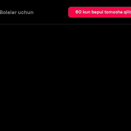
 uchun
Qidir
60 kun bepul tomosha qilish