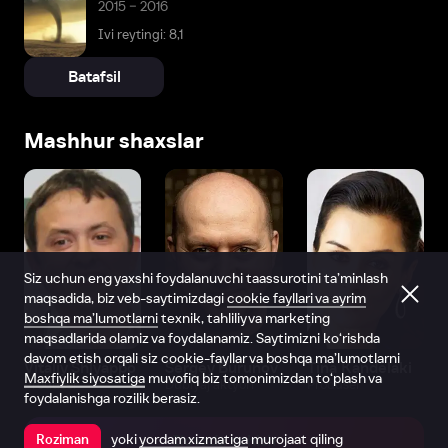
2015 – 2016
Ivi reytingi: 8,1
Batafsil
Mashhur shaxslar
Siz uchun eng yaxshi foydalanuvchi taassurotini ta’minlash
maqsadida, biz veb-saytimizdagi
cookie fayllari va ayrim
boshqa ma’lumotlarni
texnik, tahliliy va marketing
maqsadlarida olamiz va foydalanamiz. Saytimizni ko‘rishda
davom etish orqali siz cookie-fayllar va boshqa ma’lumotlarni
Vitaliy Shlyappo
Sergey Burunov
Tina Kandelaki
Maxfiylik siyosatiga
muvofiq biz tomonimizdan to‘plash va
Produser
Dublyaj aktyori
Produser
foydalanishga rozilik berasiz.
yoki
yordam xizmatiga
murojaat qiling
Roziman
Ilovada ochish