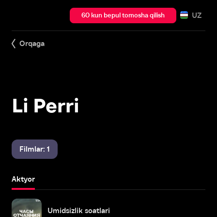
UZ
60 kun bepul tomosha qilish
Orqaga
Li Perri
Filmlar: 1
Aktyor
Umidsizlik soatlari