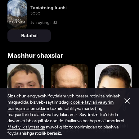
Tabiatning kuchi
2020
Ivi reytingi: 8,1
Batafsil
Mashhur shaxslar
Siz uchun eng yaxshi foydalanuvchi taassurotini ta’minlash
maqsadida, biz veb-saytimizdagi
cookie fayllari va ayrim
boshqa ma’lumotlarni
texnik, tahliliy va marketing
maqsadlarida olamiz va foydalanamiz. Saytimizni ko‘rishda
davom etish orqali siz cookie-fayllar va boshqa ma’lumotlarni
Vitaliy Shlyappo
Sergey Burunov
Tina Kandelaki
Maxfiylik siyosatiga
muvofiq biz tomonimizdan to‘plash va
Produser
Dublyaj aktyori
Produser
foydalanishga rozilik berasiz.