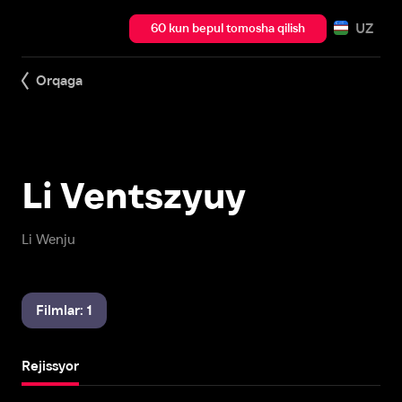
UZ
60 kun bepul tomosha qilish
Orqaga
Li Ventszyuy
Li Wenju
Filmlar: 1
Rejissyor