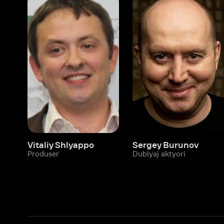
Vitaliy Shlyappo
Sergey Burunov
Tina
Produser
Dublyaj aktyori
Produ
Biz haqimizda
Bo‘limlar
Kompaniya haqida
Ivi hisobim
Bo‘sh ish o‘rinlari
Kinolar
Beta sinov dasturi
Seriallar
Hamkorlar uchun maʼlumot
Multfilmlar
Reklama joylashtirish
Promokodni faoll
Foydalanuvchi bilan kelishuv