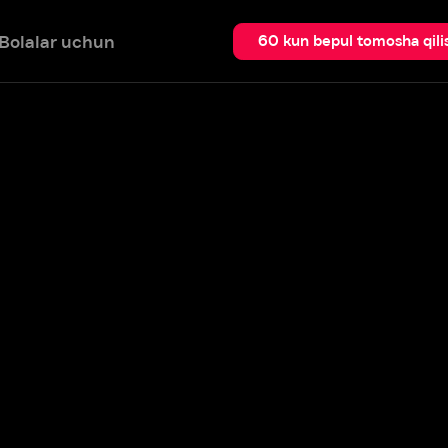
 uchun
Qidir
60 kun bepul tomosha qilish