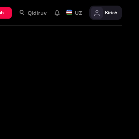
uv
UZ
Kirish