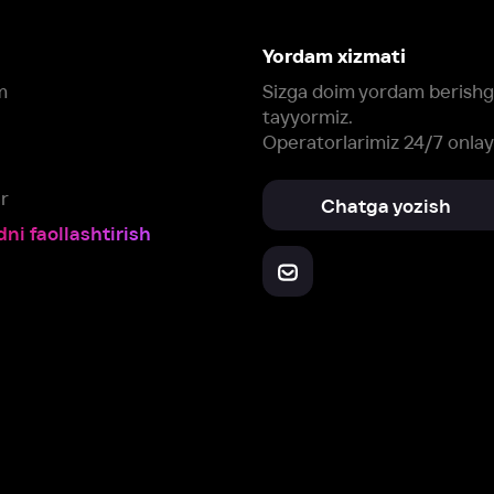
Yuklab oling:
Oching:
Barcha qurilmalar
RuStore
AppGallery
a, biz veb-saytimizdagi
cookie fayllari va ayrim boshqa ma’lumotlarni
te
ookie-fayllar va boshqa ma’lumotlarni
Maxfiylik siyosatiga
muvofiq biz t
Box Office, Inc