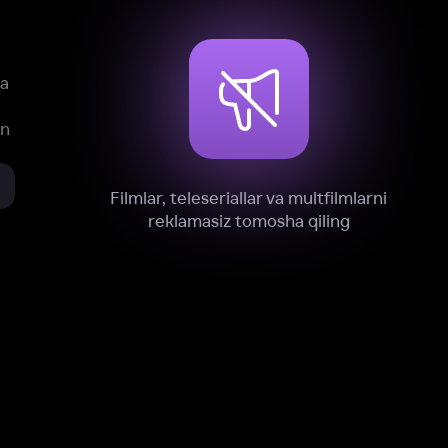
xnik, tahliliy va marketing maqsadlarida
omonimizdan to‘plash va foydalanishga