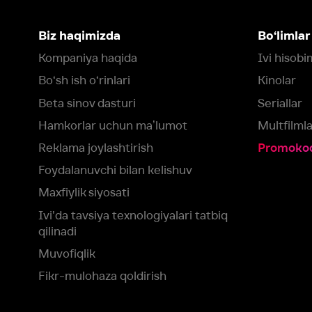
Maxfiylik siyosati
Ivi'da tavsiya texnologiyalari tatbiq
qilinadi
Muvofiqlik
Fikr-mulohaza qoldirish
Yuklash:
Mavjud:
Tomosha qiling:
App Store
Google Play
Smart TV
Siz uchun eng yaxshi foydalanuvchi taassurotini ta’minlash maqsadid
olamiz va foydalanamiz. Saytimizni ko‘rishda davom etish orqali siz c
©
2026
“Ivi.ru” MCHJ
rozilik berasiz.
HBO ® and related service marks are the property of Home 
yoki
yordam xizmatiga
murojaat qiling
Roziman