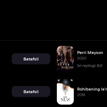
Perri Meyson
2020
Batafsil
Ivi reytingi: 8,0
Rohibaning la'nati (Amediateka
Batafsil
2018
Suyaklargacha
2017
Batafsil
Ivi reytingi: 8,2