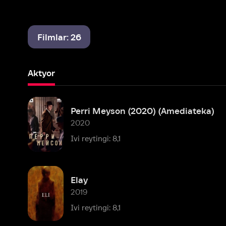
Filmlar: 26
Aktyor
Perri Meyson (2020) (Amediateka)
2020
Ivi reytingi: 8,1
Elay
2019
Ivi reytingi: 8,1
Texasdagi zanjirli arra qirg'ini: Teri yuzi
2017
Ivi reytingi: 6,1