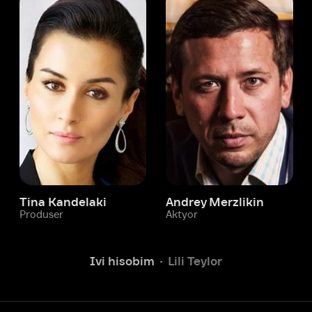
 Kandelaki
Andrey Merzlikin
ser
Aktyor
Aktyor
Ivi hisobim
Lili Teylor
Yordam xizmati
Sizga doim yordam berishga
tayyormiz.
Operatorlarimiz 24/7 onlayn
Chatga yozish
Fil
ashtirish