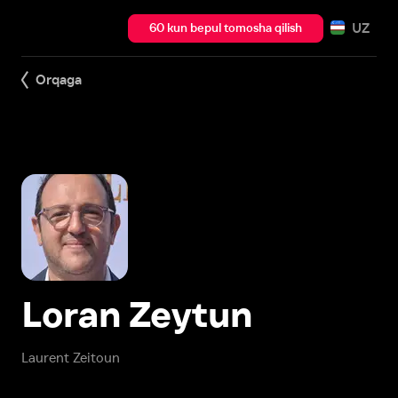
UZ
60 kun bepul tomosha qilish
Orqaga
Loran Zeytun
Laurent Zeitoun