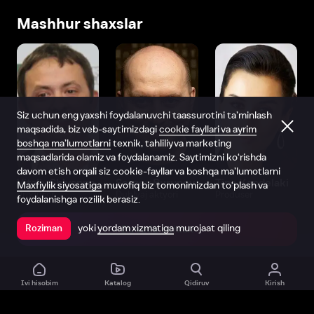
Mashhur shaxslar
Siz uchun eng yaxshi foydalanuvchi taassurotini ta’minlash
maqsadida, biz veb-saytimizdagi
cookie fayllari va ayrim
boshqa ma’lumotlarni
texnik, tahliliy va marketing
maqsadlarida olamiz va foydalanamiz. Saytimizni ko‘rishda
davom etish orqali siz cookie-fayllar va boshqa ma’lumotlarni
Vitaliy Shlyappo
Sergey Burunov
Tina Kandelaki
Maxfiylik siyosatiga
muvofiq biz tomonimizdan to‘plash va
Produser
Dublyaj aktyori
Produser
foydalanishga rozilik berasiz.
yoki
yordam xizmatiga
murojaat qiling
Roziman
Ilovada ochish
Ivi hisobim
Katalog
Qidiruv
Kirish