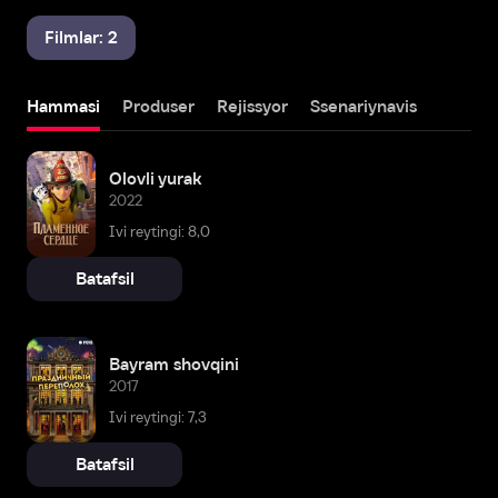
Filmlar: 2
Hammasi
Produser
Rejissyor
Ssenariynavis
Olovli yurak
2022
Ivi reytingi: 8,0
Batafsil
Bayram shovqini
2017
Ivi reytingi: 7,3
Batafsil