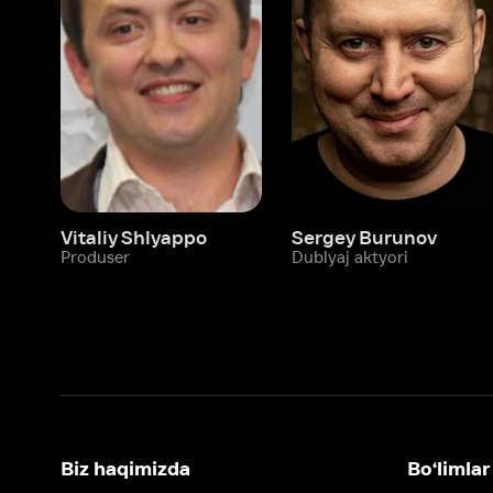
Vitaliy Shlyappo
Sergey Burunov
Tina
Produser
Dublyaj aktyori
Produ
Biz haqimizda
Bo‘limlar
Kompaniya haqida
Ivi hisobim
Bo‘sh ish o‘rinlari
Kinolar
Beta sinov dasturi
Seriallar
Hamkorlar uchun maʼlumot
Multfilmlar
Reklama joylashtirish
Promokodni faoll
Foydalanuvchi bilan kelishuv
Maxfiylik siyosati
Ivi'da tavsiya texnologiyalari tatbiq
qilinadi