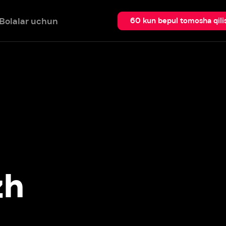
 uchun
Qidir
60 kun bepul tomosha qilish