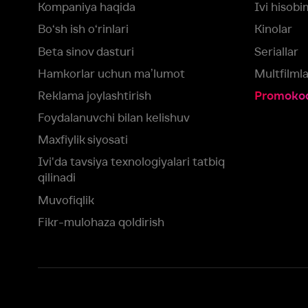
Muvofiqlik
Fikr-mulohaza qoldirish
Yuklash:
Mavjud:
Tomosha qiling:
App Store
Google Play
Smart TV
Siz uchun eng yaxshi foydalanuvchi taassurotini ta’minlash maqsadid
olamiz va foydalanamiz. Saytimizni ko‘rishda davom etish orqali siz c
©
2026
“Ivi.ru” MCHJ
rozilik berasiz.
HBO ® and related service marks are the property of Home 
yoki
yordam xizmatiga
murojaat qiling
Roziman