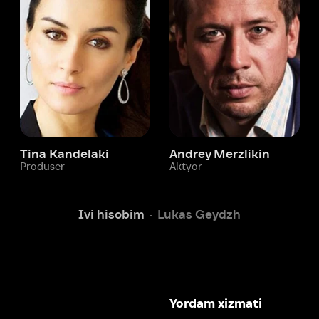
 Kandelaki
Andrey Merzlikin
ser
Aktyor
Aktyor
Ivi hisobim
Lukas Geydzh
Yordam xizmati
Sizga doim yordam berishga
tayyormiz.
Operatorlarimiz 24/7 onlayn
Chatga yozish
Fil
ashtirish