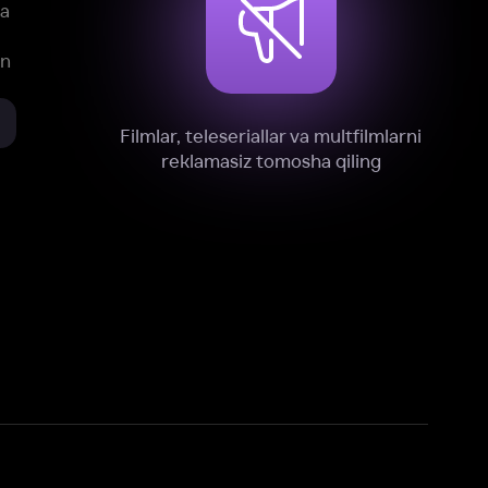
xnik, tahliliy va marketing maqsadlarida
omonimizdan to‘plash va foydalanishga