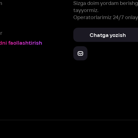
Yuklab oling:
Oching:
Barcha qurilmalar
RuStore
AppGallery
a, biz veb-saytimizdagi
cookie fayllari va ayrim boshqa ma’lumotlarni
te
ookie-fayllar va boshqa ma’lumotlarni
Maxfiylik siyosatiga
muvofiq biz t
Box Office, Inc