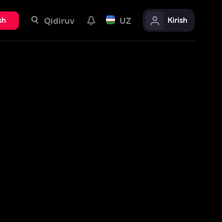
uv
UZ
Kirish