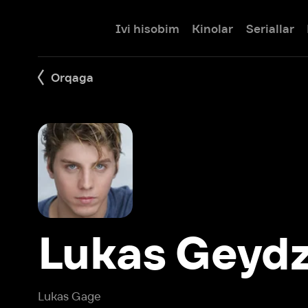
Ivi hisobim
Kinolar
Seriallar
Bolalar
Orqaga
Lukas Geydzh
Lukas Gage