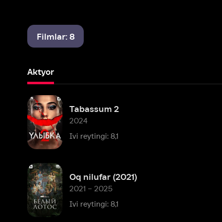
Filmlar: 8
Aktyor
Tabassum 2
2024
Ivi reytingi: 8,1
Oq nilufar (2021)
2021 – 2025
Ivi reytingi: 8,1
Eyforiya
2019 – 2022
Ivi reytingi: 8,2