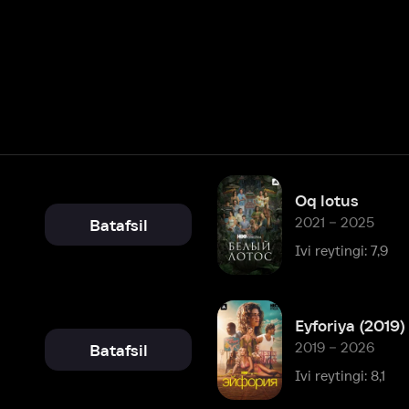
Oq lotus
2021 – 2025
Batafsil
Ivi reytingi: 7,9
Eyforiya (2019)
2019 – 2026
Batafsil
Ivi reytingi: 8,1
Assassination Nation
2018
Batafsil
Ivi reytingi: 6,1