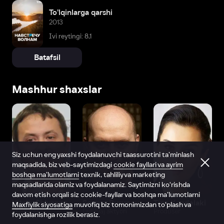
To'lqinlarga qarshi
2013
Ivi reytingi: 8,1
Batafsil
Mashhur shaxslar
Siz uchun eng yaxshi foydalanuvchi taassurotini ta’minlash
maqsadida, biz veb-saytimizdagi
cookie fayllari va ayrim
boshqa ma’lumotlarni
texnik, tahliliy va marketing
maqsadlarida olamiz va foydalanamiz. Saytimizni ko‘rishda
davom etish orqali siz cookie-fayllar va boshqa ma’lumotlarni
Vitaliy Shlyappo
Sergey Burunov
Tina Kandelaki
Maxfiylik siyosatiga
muvofiq biz tomonimizdan to‘plash va
Produser
Dublyaj aktyori
Produser
foydalanishga rozilik berasiz.