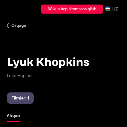
UZ
60 kun bepul tomosha qilish
Orqaga
Lyuk Khopkins
Luke Hopkins
Filmlar: 1
Aktyor