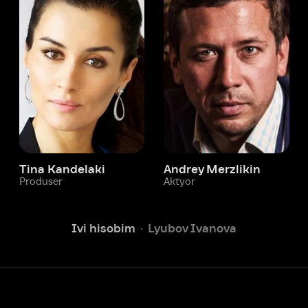
 Kandelaki
Andrey Merzlikin
ser
Aktyor
Aktyor
Ivi hisobim
Lyubov Ivanova
Yordam xizmati
Sizga doim yordam berishga
tayyormiz.
Operatorlarimiz 24/7 onlayn
Chatga yozish
Fil
ashtirish