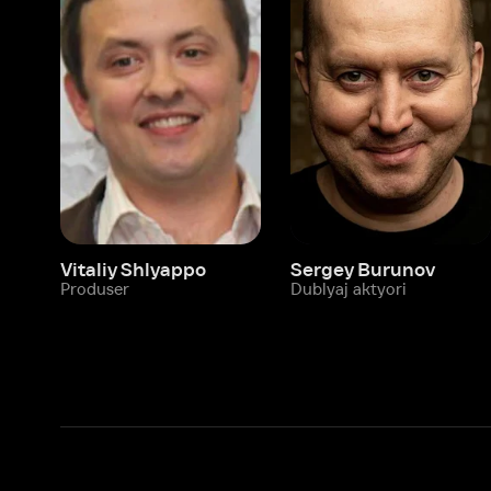
Vitaliy Shlyappo
Sergey Burunov
Tina
Produser
Dublyaj aktyori
Produ
Biz haqimizda
Bo‘limlar
Kompaniya haqida
Ivi hisobim
Bo‘sh ish o‘rinlari
Kinolar
Beta sinov dasturi
Seriallar
Hamkorlar uchun maʼlumot
Multfilmlar
Reklama joylashtirish
Promokodni faoll
Foydalanuvchi bilan kelishuv
Maxfiylik siyosati
Ivi'da tavsiya texnologiyalari tatbiq