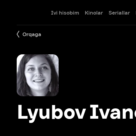
Ivi hisobim
Kinolar
Seriallar
Bolalar
Orqaga
Lyubov Ivano
Filmlar: 11