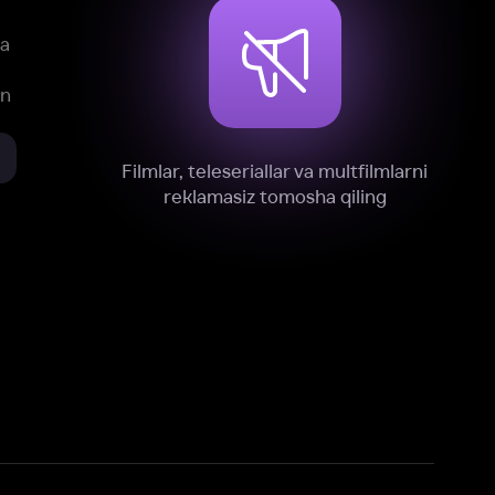
xnik, tahliliy va marketing maqsadlarida
omonimizdan to‘plash va foydalanishga