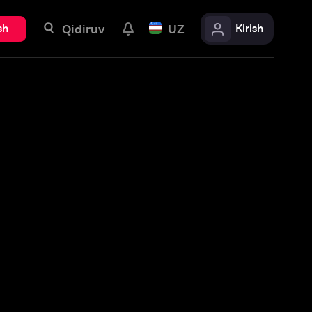
uv
UZ
Kirish