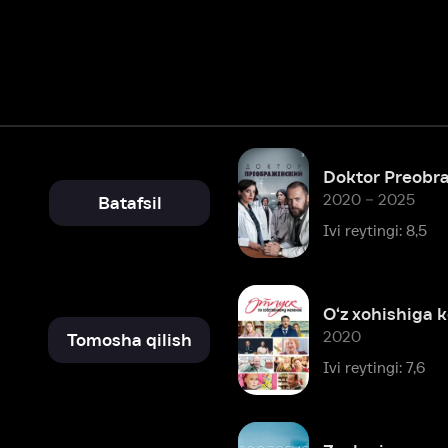
Doktor Preobrajenskiy
2020 – 2025
Batafsil
Ivi reytingi: 8,5
O‘z xohishiga ko‘ra ta’til
2020
Tomosha qilish
Ivi reytingi: 7,6
Zoologiya
2016
Batafsil
Ivi reytingi: 7,3