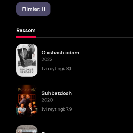
Rassom
O'xshash odam
2022
Ivi reytingi: 8,1
Suhbatdosh
2020
Ivi reytingi: 7,9
Devor
2016
Ivi reytingi: 7,0