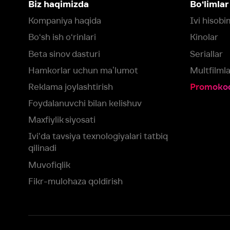
qilinadi
Muvofiqlik
Fikr-mulohaza qoldirish
Yuklash:
Mavjud:
Tomosha qiling:
App Store
Google Play
Smart TV
Siz uchun eng yaxshi foydalanuvchi taassurotini ta’minlash maqsadid
olamiz va foydalanamiz. Saytimizni ko‘rishda davom etish orqali siz c
©
2026
“Ivi.ru” MCHJ
rozilik berasiz.
HBO ® and related service marks are the property of Home 
yoki
yordam xizmatiga
murojaat qiling
Roziman