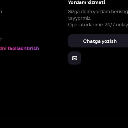
Yuklab oling:
Oching:
Barcha qurilmalar
RuStore
AppGallery
a, biz veb-saytimizdagi
cookie fayllari va ayrim boshqa ma’lumotlarni
te
ookie-fayllar va boshqa ma’lumotlarni
Maxfiylik siyosatiga
muvofiq biz t
Box Office, Inc