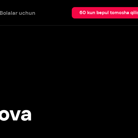
 uchun
Qidir
60 kun bepul tomosha qilish
va