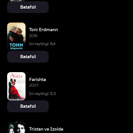
Batafsil
Toni Erdmann
2016
Ivi reytingi: 6,4
Batafsil
Farishta
2007
Ivi reytingi: 6,3
Batafsil
Tristan va Izolda