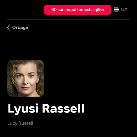
UZ
60 kun bepul tomosha qilish
Orqaga
Lyusi Rassell
Lucy Russell