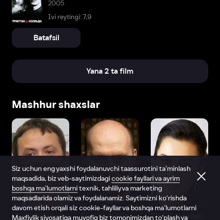
2005
Ivi reytingi: 7,9
Batafsil
Yana 2 ta film
Mashhur shaxslar
Siz uchun eng yaxshi foydalanuvchi taassurotini ta’minlash
maqsadida, biz veb-saytimizdagi
cookie fayllari va ayrim
boshqa ma’lumotlarni
texnik, tahliliy va marketing
maqsadlarida olamiz va foydalanamiz. Saytimizni ko‘rishda
davom etish orqali siz cookie-fayllar va boshqa ma’lumotlarni
Vitaliy Shlyappo
Sergey Burunov
Tina Kandelaki
Maxfiylik siyosatiga
muvofiq biz tomonimizdan to‘plash va