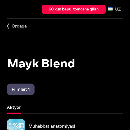
UZ
60 kun bepul tomosha qilish
Orqaga
Mayk Blend
Filmlar: 1
Aktyor
Muhabbat anatomiyasi