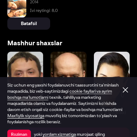
2014
Ivi reytingi: 8,0
Batafsil
Mashhur shaxslar
Siz uchun eng yaxshi foydalanuvchi taassurotini ta’minlash
maqsadida, biz veb-saytimizdagi
cookie fayllari va ayrim
boshqa ma’lumotlarni
texnik, tahliliy va marketing
maqsadlarida olamiz va foydalanamiz. Saytimizni ko‘rishda
davom etish orqali siz cookie-fayllar va boshqa ma’lumotlarni
Vitaliy Shlyappo
Sergey Burunov
Tina Kandelaki
Maxfiylik siyosatiga
muvofiq biz tomonimizdan to‘plash va
Produser
Dublyaj aktyori
Produser
foydalanishga rozilik berasiz.
yoki
yordam xizmatiga
murojaat qiling
Roziman
Ilovada ochish