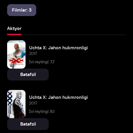
Filmlar: 3
Aktyor
Uchta X: Jahon hukmronligi
2017
Ivi reytingi: 7,7
Batafsil
Uchta X: Jahon hukmronligi
2017
Ivi reytingi: 8,1
Batafsil