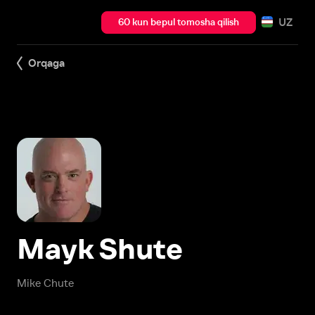
UZ
60 kun bepul tomosha qilish
Orqaga
Mayk Shute
Mike Chute