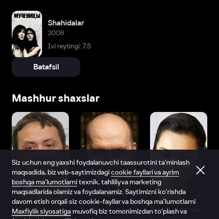
Shahidalar
2008
Ivi reytingi: 7,5
Batafsil
Mashhur shaxslar
Siz uchun eng yaxshi foydalanuvchi taassurotini ta’minlash
maqsadida, biz veb-saytimizdagi
cookie fayllari va ayrim
boshqa ma’lumotlarni
texnik, tahliliy va marketing
maqsadlarida olamiz va foydalanamiz. Saytimizni ko‘rishda
davom etish orqali siz cookie-fayllar va boshqa ma’lumotlarni
Vitaliy Shlyappo
Sergey Burunov
Tina Kandelaki
Maxfiylik siyosatiga
muvofiq biz tomonimizdan to‘plash va
Produser
Dublyaj aktyori
Produser