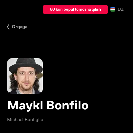
UZ
60 kun bepul tomosha qilish
Orqaga
Maykl Bonfilo
Michael Bonfiglio