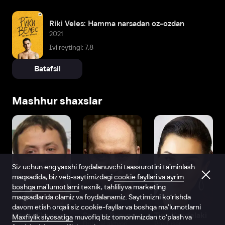
Riki Veles: Hamma narsadan oz-ozdan
2021
Ivi reytingi: 7,8
Batafsil
Mashhur shaxslar
Siz uchun eng yaxshi foydalanuvchi taassurotini ta’minlash
maqsadida, biz veb-saytimizdagi
cookie fayllari va ayrim
boshqa ma’lumotlarni
texnik, tahliliy va marketing
maqsadlarida olamiz va foydalanamiz. Saytimizni ko‘rishda
davom etish orqali siz cookie-fayllar va boshqa ma’lumotlarni
Vitaliy Shlyappo
Sergey Burunov
Tina Kandelaki
Maxfiylik siyosatiga
muvofiq biz tomonimizdan to‘plash va
Produser
Dublyaj aktyori
Produser