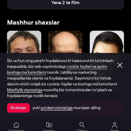
Yana 2 ta film
Mashhur shaxslar
Siz uchun eng yaxshi foydalanuvchi taassurotini ta’minlash
maqsadida, biz veb-saytimizdagi
cookie fayllari va ayrim
boshqa ma’lumotlarni
texnik, tahliliy va marketing
maqsadlarida olamiz va foydalanamiz. Saytimizni ko‘rishda
davom etish orqali siz cookie-fayllar va boshqa ma’lumotlarni
Vitaliy Shlyappo
Sergey Burunov
Tina Kandelaki
Maxfiylik siyosatiga
muvofiq biz tomonimizdan to‘plash va
Produser
Dublyaj aktyori
Produser
foydalanishga rozilik berasiz.
yoki
yordam xizmatiga
murojaat qiling
Roziman
Ilovada ochish
Ivi hisobim
Katalog
Qidiruv
Kirish