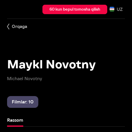
UZ
60 kun bepul tomosha qilish
Orqaga
Maykl Novotny
Michael Novotny
Filmlar: 10
Rassom