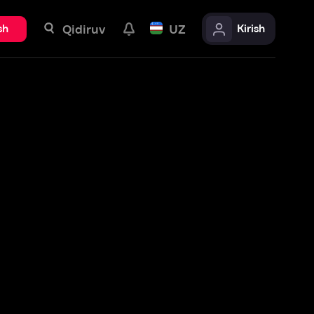
uv
UZ
Kirish