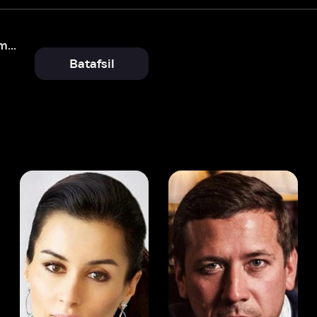
Batafsil
 Kandelaki
Andrey Merzlikin
ser
Aktyor
Aktyor