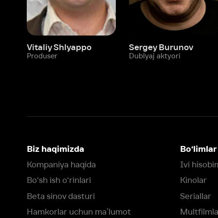
Biz haqimizda
Bo‘limlar
Kompaniya haqida
Ivi hisobim
Bo‘sh ish o‘rinlari
Kinolar
Beta sinov dasturi
Seriallar
Hamkorlar uchun maʼlumot
Multfilmlar
Reklama joylashtirish
Promokodni faoll
Foydalanuvchi bilan kelishuv
Maxfiylik siyosati
Ivi'da tavsiya texnologiyalari tatbiq
qilinadi
Muvofiqlik