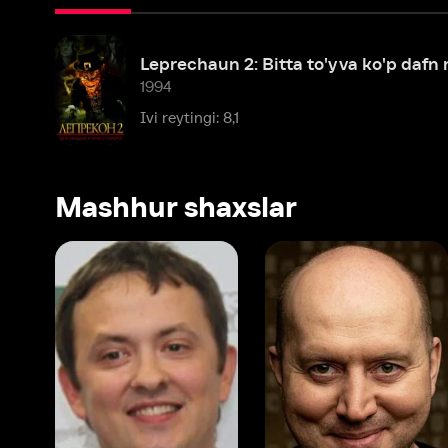
1994
Ivi reytingi: 8,1
Mashhur shaxslar
Vitaliy Shlyappo
Sergey Burunov
Tina
Produser
Dublyaj aktyori
Produ