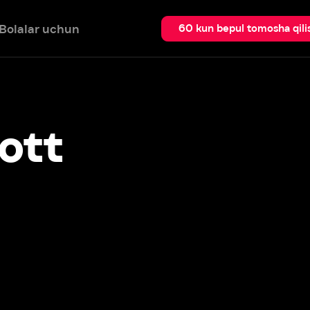
 uchun
Qidir
60 kun bepul tomosha qilish
t