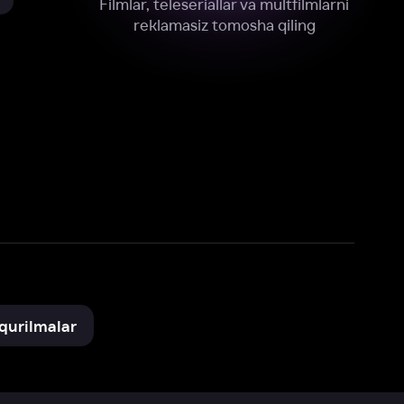
xnik, tahliliy va marketing maqsadlarida
omonimizdan to‘plash va foydalanishga