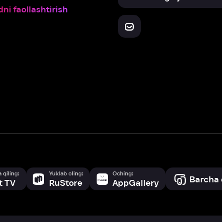
Yuklab oling:
Oching:
Barcha qurilmalar
RuStore
AppGallery
a, biz veb-saytimizdagi
cookie fayllari va ayrim boshqa ma’lumotlarni
te
ookie-fayllar va boshqa ma’lumotlarni
Maxfiylik siyosatiga
muvofiq biz t
Box Office, Inc