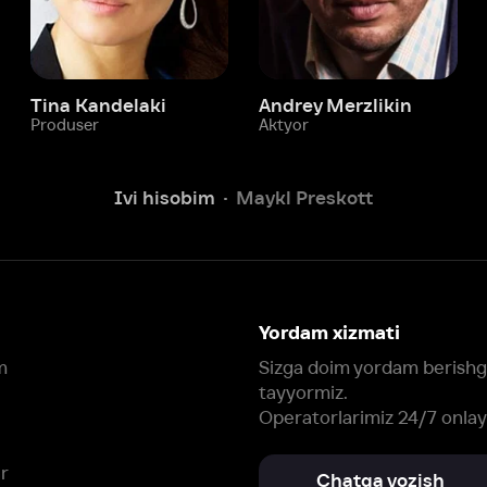
Ivi hisobim
Maykl Preskott
Yordam xizmati
Sizga doim yordam berishga
tayyormiz.
Operatorlarimiz 24/7 onlayn
Chatga yozish
Fil
ashtirish