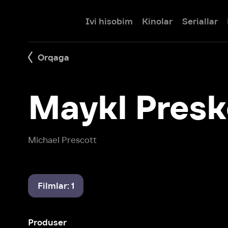
Ivi hisobim
Kinolar
Seriallar
Bolalar
Orqaga
Maykl Preskot
Michael Prescott
Filmlar: 1
Produser
Leprechaun 2: Bitta to'y va ko'p dafn marosimlari