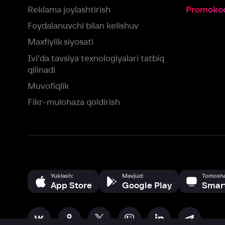
Fikr-mulohaza qoldirish
Yuklash:
Mavjud:
Tomosha qiling:
App Store
Google Play
Smart TV
Siz uchun eng yaxshi foydalanuvchi taassurotini ta’minlash maqsadid
olamiz va foydalanamiz. Saytimizni ko‘rishda davom etish orqali siz c
©
2026
“Ivi.ru” MCHJ
rozilik berasiz.
HBO ® and related service marks are the property of Home 
yoki
yordam xizmatiga
murojaat qiling
Roziman