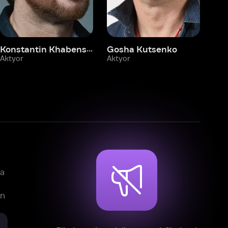
mlar, teleseriallar va multfilmlarni
reklamasiz tomosha qiling