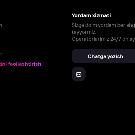
Yuklab oling:
Oching:
Barcha qurilmalar
RuStore
AppGallery
a, biz veb-saytimizdagi
cookie fayllari va ayrim boshqa ma’lumotlarni
te
ookie-fayllar va boshqa ma’lumotlarni
Maxfiylik siyosatiga
muvofiq biz t
Box Office, Inc