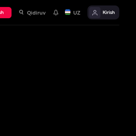
uv
UZ
Kirish