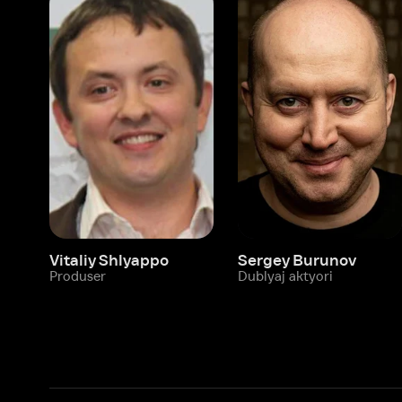
Vitaliy Shlyappo
Sergey Burunov
Tina
Produser
Dublyaj aktyori
Produ
Biz haqimizda
Bo‘limlar
Kompaniya haqida
Ivi hisobim
Bo‘sh ish o‘rinlari
Kinolar
Beta sinov dasturi
Seriallar
Hamkorlar uchun maʼlumot
Multfilmlar
Reklama joylashtirish
Promokodni faoll
Foydalanuvchi bilan kelishuv