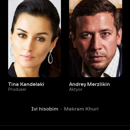
 Kandelaki
Andrey Merzlikin
ser
Aktyor
Aktyor
Ivi hisobim
Makram Khuri
Yordam xizmati
Sizga doim yordam berishga
tayyormiz.
Operatorlarimiz 24/7 onlayn
Chatga yozish
Fil
ashtirish