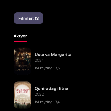
Filmlar: 13
Aktyor
Usta va Margarita
2024
Ivi reytingi: 7,5
Qohiradagi fitna
2022
Ivi reytingi: 7,4
O'rgimchak to'rda
2019
Ivi reytingi: 6,5