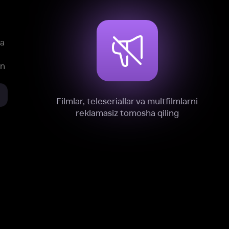
xnik, tahliliy va marketing maqsadlarida
omonimizdan to‘plash va foydalanishga