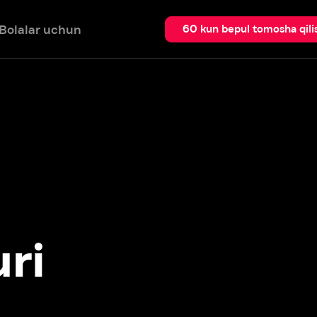
 uchun
Qidir
60 kun bepul tomosha qilish