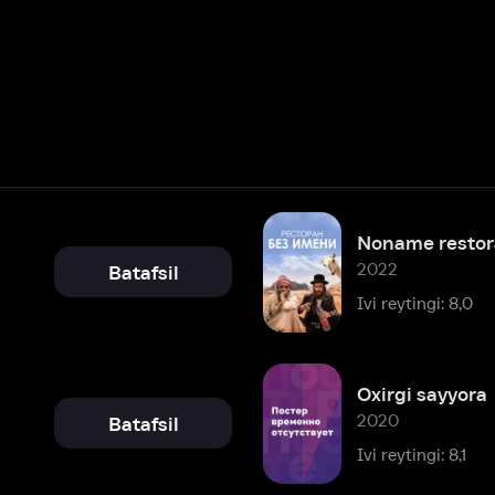
Noname restorani
2022
Batafsil
Ivi reytingi: 8,0
Oxirgi sayyora
2020
Batafsil
Ivi reytingi: 8,1
Maxfiy agent
2017
Batafsil
Ivi reytingi: 7,3