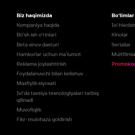
Maxfiylik siyosati
Ivi'da tavsiya texnologiyalari tatbiq
qilinadi
Muvofiqlik
Fikr-mulohaza qoldirish
Yuklash:
Mavjud:
Tomosha qiling:
App Store
Google Play
Smart TV
Siz uchun eng yaxshi foydalanuvchi taassurotini ta’minlash maqsadid
olamiz va foydalanamiz. Saytimizni ko‘rishda davom etish orqali siz c
©
2026
“Ivi.ru” MCHJ
rozilik berasiz.
HBO ® and related service marks are the property of Home 
yoki
yordam xizmatiga
murojaat qiling
Roziman