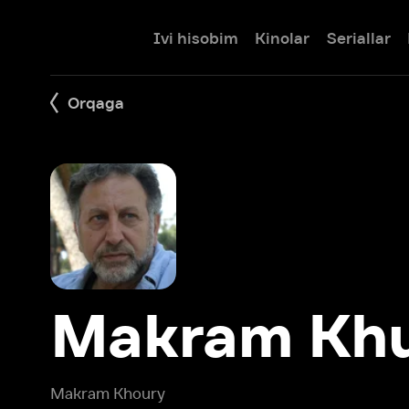
Ivi hisobim
Kinolar
Seriallar
Bolalar
Orqaga
Makram Khuri
Makram Khoury