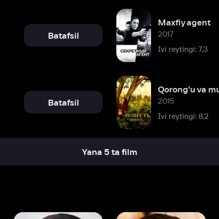
Qorong'u va muhabbat haqida 
2015
Batafsil
Ivi reytingi: 8,2
Yana 5 ta film