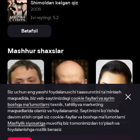
Shimoldan kelgan qiz
2006
Ivi reytingi: 5,2
Batafsil
Mashhur shaxslar
Siz uchun eng yaxshi foydalanuvchi taassurotini ta’minlash
maqsadida, biz veb-saytimizdagi
cookie fayllari va ayrim
boshqa ma’lumotlarni
texnik, tahliliy va marketing
maqsadlarida olamiz va foydalanamiz. Saytimizni ko‘rishda
davom etish orqali siz cookie-fayllar va boshqa ma’lumotlarni
Vitaliy Shlyappo
Sergey Burunov
Tina Kandelaki
Maxfiylik siyosatiga
muvofiq biz tomonimizdan to‘plash va
Produser
Dublyaj aktyori
Produser
foydalanishga rozilik berasiz.