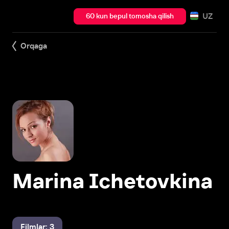
UZ
60 kun bepul tomosha qilish
Orqaga
Marina Ichetovkina
Filmlar: 3