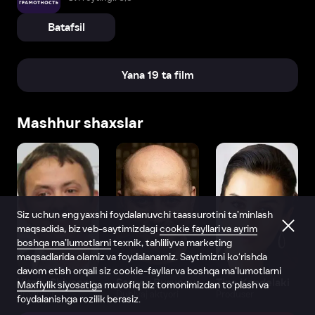
Batafsil
Yana 19 ta film
Mashhur shaxslar
Siz uchun eng yaxshi foydalanuvchi taassurotini ta’minlash
maqsadida, biz veb-saytimizdagi
cookie fayllari va ayrim
boshqa ma’lumotlarni
texnik, tahliliy va marketing
maqsadlarida olamiz va foydalanamiz. Saytimizni ko‘rishda
davom etish orqali siz cookie-fayllar va boshqa ma’lumotlarni
Vitaliy Shlyappo
Sergey Burunov
Tina Kandelaki
Maxfiylik siyosatiga
muvofiq biz tomonimizdan to‘plash va
Produser
Dublyaj aktyori
Produser
foydalanishga rozilik berasiz.