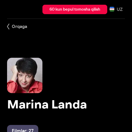
UZ
60 kun bepul tomosha qilish
Orqaga
Marina Landa
Filmlar: 27