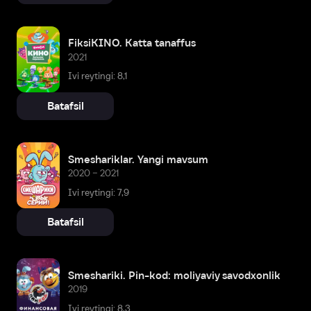
FiksiKINO. Katta tanaffus
2021
Ivi reytingi: 8,1
Batafsil
Smeshariklar. Yangi mavsum
2020 – 2021
Ivi reytingi: 7,9
Batafsil
Smeshariki. Pin-kod: moliyaviy savodxonlik
2019
Ivi reytingi: 8,3