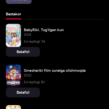
Bastakor
BabyRiki. Tug'ilgan kun
2024
Ivi reytingi: 7,4
Batafsil
Smeshariki film suratga olishmoqda
2023
Ivi reytingi: 8,1
Batafsil