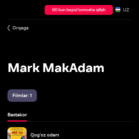
UZ
60 kun bepul tomosha qilish
Orqaga
Mark MakAdam
Filmlar: 1
Bastakor
Qog'oz odam