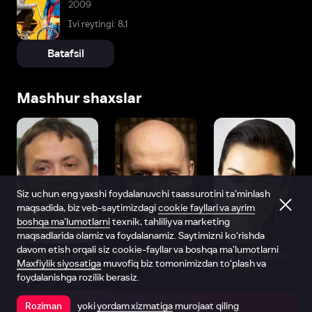
2009
Ivi reytingi: 8,1
Batafsil
Mashhur shaxslar
Siz uchun eng yaxshi foydalanuvchi taassurotini ta’minlash
maqsadida, biz veb-saytimizdagi
cookie fayllari va ayrim
boshqa ma’lumotlarni
texnik, tahliliy va marketing
maqsadlarida olamiz va foydalanamiz. Saytimizni ko‘rishda
davom etish orqali siz cookie-fayllar va boshqa ma’lumotlarni
Vitaliy Shlyappo
Sergey Burunov
Tina Kandelaki
Maxfiylik siyosatiga
muvofiq biz tomonimizdan to‘plash va
Produser
Dublyaj aktyori
Produser
foydalanishga rozilik berasiz.
yoki
yordam xizmatiga
murojaat qiling
Roziman
Ilovada ochish