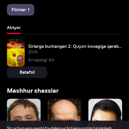
Filmlar: 1
Aktyor
Sirlarga burkangan 2: Quyon kovagiga qarab pastga
2006
Ivi reytingi: 9,0
Batafsil
Mashhur shaxslar
Siz uchun eng yaxshi foydalanuvchi taassurotini ta’minlash