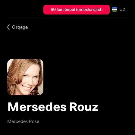
UZ
60 kun bepul tomosha qilish
Orqaga
Mersedes Rouz
Mercedes Rose