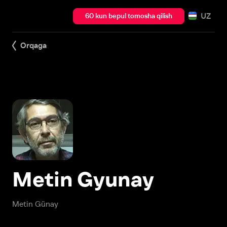
UZ
60 kun bepul tomosha qilish
Orqaga
Metin Gyunay
Metin Günay