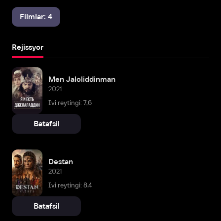
Filmlar: 4
Rejissyor
Men Jaloliddinman
2021
Ivi reytingi: 7,6
Batafsil
Destan
2021
Ivi reytingi: 8,4
Batafsil