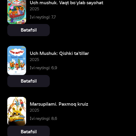
Uch mushuk. Vaqt boʻylab sayohat
2025
Ivi reytingi: 7,7
Batafsil
Uch Mushuk: Qishki ta'tillar
2025
Ivi reytingi: 6,9
Batafsil
Marsupilami. Paxmoq kruiz
2025
Ivi reytingi: 8,6
Batafsil