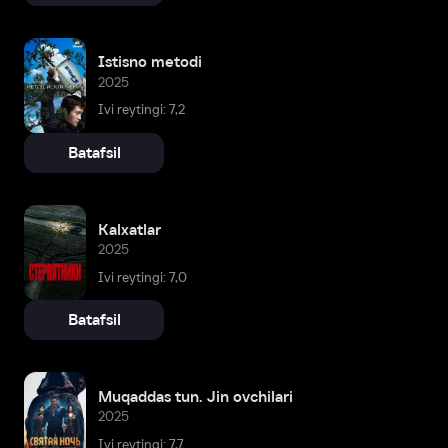
Istisno metodi
2025
Ivi reytingi: 7,2
Batafsil
Kalxatlar
2025
Ivi reytingi: 7,0
Batafsil
Muqaddas tun. Jin ovchilari
2025
Ivi reytingi: 7,7