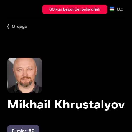
UZ
60 kun bepul tomosha qilish
Orqaga
Mikhail Khrustalyov
Filmlar: 60