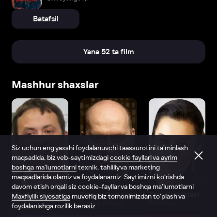
Batafsil
Yana 52 ta film
Mashhur shaxslar
Siz uchun eng yaxshi foydalanuvchi taassurotini ta’minlash
maqsadida, biz veb-saytimizdagi
cookie fayllari va ayrim
boshqa ma’lumotlarni
texnik, tahliliy va marketing
maqsadlarida olamiz va foydalanamiz. Saytimizni ko‘rishda
davom etish orqali siz cookie-fayllar va boshqa ma’lumotlarni
Vitaliy Shlyappo
Sergey Burunov
Tina Kandelaki
Maxfiylik siyosatiga
muvofiq biz tomonimizdan to‘plash va
Produser
Dublyaj aktyori
Produser
foydalanishga rozilik berasiz.