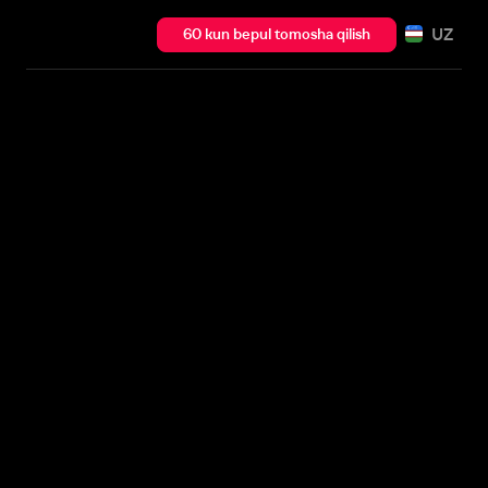
UZ
60 kun bepul tomosha qilish