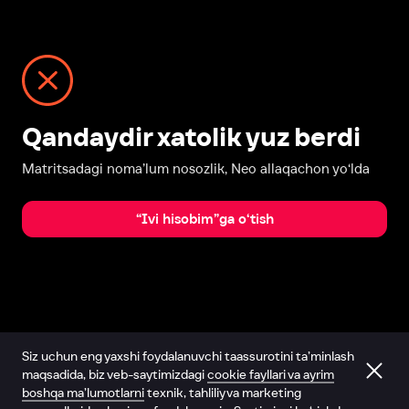
Qandaydir xatolik yuz berdi
Matritsadagi noma’lum nosozlik, Neo allaqachon yo‘lda
“Ivi hisobim”ga o‘tish
Siz uchun eng yaxshi foydalanuvchi taassurotini ta’minlash
maqsadida, biz veb-saytimizdagi
cookie fayllari va ayrim
boshqa ma’lumotlarni
texnik, tahliliy va marketing