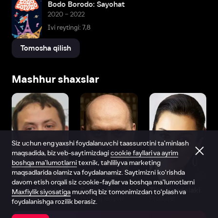
Bodo Borodo: Sayohat
2020 – 2022
Ivi reytingi: 7,8
Tomosha qilish
Mashhur shaxslar
Siz uchun eng yaxshi foydalanuvchi taassurotini ta’minlash
maqsadida, biz veb-saytimizdagi
cookie fayllari va ayrim
boshqa ma’lumotlarni
texnik, tahliliy va marketing
maqsadlarida olamiz va foydalanamiz. Saytimizni ko‘rishda
davom etish orqali siz cookie-fayllar va boshqa ma’lumotlarni
Vitaliy Shlyappo
Sergey Burunov
Tina Kandelaki
Maxfiylik siyosatiga
muvofiq biz tomonimizdan to‘plash va
Produser
Dublyaj aktyori
Produser
foydalanishga rozilik berasiz.