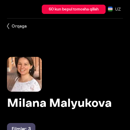
UZ
60 kun bepul tomosha qilish
Orqaga
Milana Malyukova
Filmlar: 3