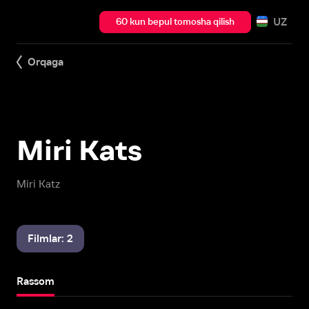
UZ
60 kun bepul tomosha qilish
Orqaga
Miri Kats
Miri Katz
Filmlar: 2
Rassom