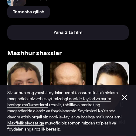
Tomosha qilish
Yana 3 ta film
Mashhur shaxslar
Siz uchun eng yaxshi foydalanuvchi taassurotini ta’minlash
maqsadida, biz veb-saytimizdagi
cookie fayllari va ayrim
boshqa ma’lumotlarni
texnik, tahliliy va marketing
maqsadlarida olamiz va foydalanamiz. Saytimizni ko‘rishda
davom etish orqali siz cookie-fayllar va boshqa ma’lumotlarni
Vitaliy Shlyappo
Sergey Burunov
Tina Kandelaki
Maxfiylik siyosatiga
muvofiq biz tomonimizdan to‘plash va
Produser
Dublyaj aktyori
Produser
foydalanishga rozilik berasiz.