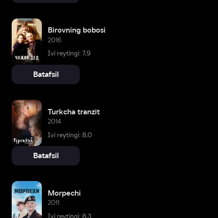
Birovning bobosi
2016
Ivi reytingi: 7,9
Batafsil
Turkcha tranzit
2014
Ivi reytingi: 8,0
Batafsil
Morpechi
2011
Ivi reytingi: 8,3