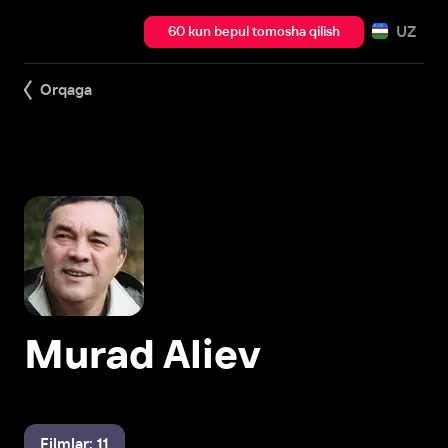
UZ
60 kun bepul tomosha qilish
Orqaga
Murad Aliev
Filmlar: 11