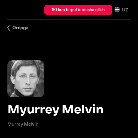
UZ
60 kun bepul tomosha qilish
Orqaga
Myurrey Melvin
Murray Melvin