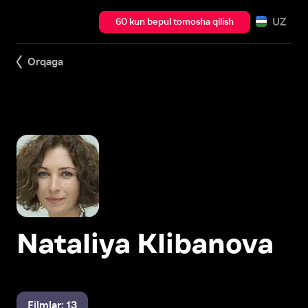
UZ
60 kun bepul tomosha qilish
Orqaga
Nataliya Klibanova
Filmlar: 13