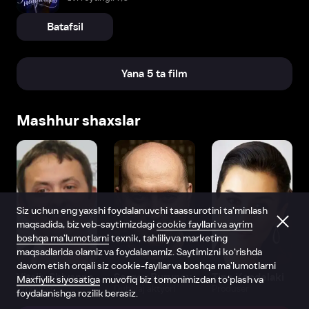
Batafsil
Yana 5 ta film
Mashhur shaxslar
Siz uchun eng yaxshi foydalanuvchi taassurotini ta’minlash
maqsadida, biz veb-saytimizdagi
cookie fayllari va ayrim
boshqa ma’lumotlarni
texnik, tahliliy va marketing
maqsadlarida olamiz va foydalanamiz. Saytimizni ko‘rishda
davom etish orqali siz cookie-fayllar va boshqa ma’lumotlarni
Vitaliy Shlyappo
Sergey Burunov
Tina Kandelaki
Maxfiylik siyosatiga
muvofiq biz tomonimizdan to‘plash va
Produser
Dublyaj aktyori
Produser
foydalanishga rozilik berasiz.