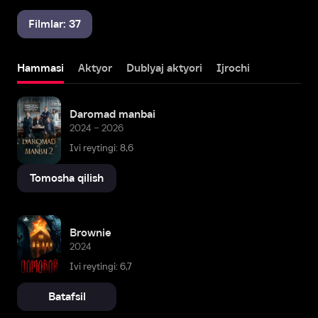
Filmlar: 37
Hammasi
Aktyor
Dublyaj aktyori
Ijrochi
Daromad manbai
2024 – 2026
Ivi reytingi: 8,6
Tomosha qilish
Brownie
2024
Ivi reytingi: 6,7
Batafsil