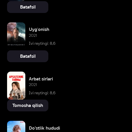
Batafsil
Uygʻonish
2021
Ivi reytingi: 8,6
Batafsil
Arbat sirlari
2021
Ivi reytingi: 8,6
Tomosha qilish
Do'stlik hududi