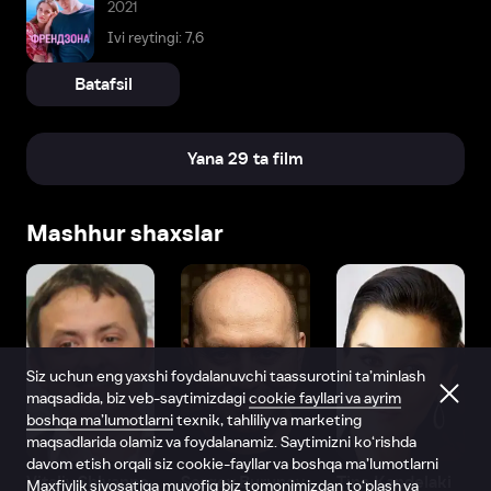
2021
Ivi reytingi: 7,6
Batafsil
Yana 29 ta film
Mashhur shaxslar
Siz uchun eng yaxshi foydalanuvchi taassurotini ta’minlash
maqsadida, biz veb-saytimizdagi
cookie fayllari va ayrim
boshqa ma’lumotlarni
texnik, tahliliy va marketing
maqsadlarida olamiz va foydalanamiz. Saytimizni ko‘rishda
davom etish orqali siz cookie-fayllar va boshqa ma’lumotlarni
Vitaliy Shlyappo
Sergey Burunov
Tina Kandelaki
Maxfiylik siyosatiga
muvofiq biz tomonimizdan to‘plash va