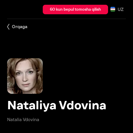
UZ
60 kun bepul tomosha qilish
Orqaga
Nataliya Vdovina
Natalia Vdovina