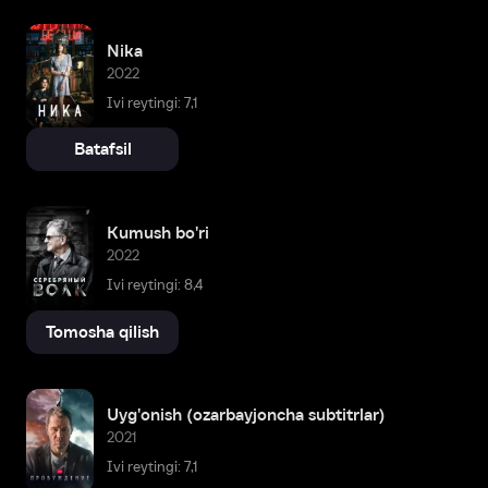
Nika
2022
Ivi reytingi: 7,1
Batafsil
Kumush bo'ri
2022
Ivi reytingi: 8,4
Tomosha qilish
Uyg'onish (ozarbayjoncha subtitrlar)
2021
Ivi reytingi: 7,1