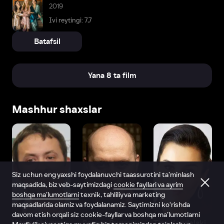
2019
Ivi reytingi: 7,7
Batafsil
Yana 8 ta film
Mashhur shaxslar
Siz uchun eng yaxshi foydalanuvchi taassurotini ta’minlash
maqsadida, biz veb-saytimizdagi
cookie fayllari va ayrim
boshqa ma’lumotlarni
texnik, tahliliy va marketing
maqsadlarida olamiz va foydalanamiz. Saytimizni ko‘rishda
davom etish orqali siz cookie-fayllar va boshqa ma’lumotlarni
Vitaliy Shlyappo
Sergey Burunov
Tina Kandelaki