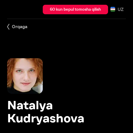
UZ
60 kun bepul tomosha qilish
Orqaga
Natalya
Kudryashova