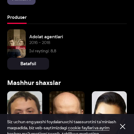
Produser
Adolat agentlari
2016 – 2018
Ivi reytingi: 8,8
Batafsil
Mashhur shaxslar
Siz uchun eng yaxshi foydalanuvchi taassurotini ta’minlash
maqsadida, biz veb-saytimizdagi
cookie fayllari va ayrim
boshqa ma’lumotlarni
texnik, tahliliy va marketing