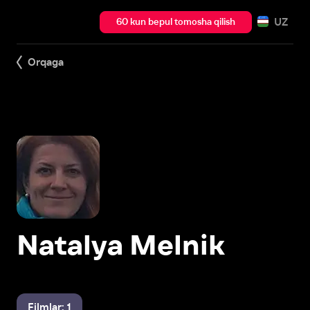
UZ
60 kun bepul tomosha qilish
Orqaga
Natalya Melnik
Filmlar: 1