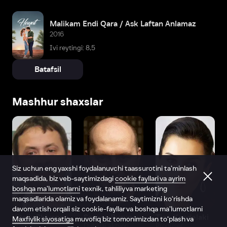
Malikam Endi Qara / Ask Laftan Anlamaz
2016
Ivi reytingi: 8,5
Batafsil
Mashhur shaxslar
Siz uchun eng yaxshi foydalanuvchi taassurotini ta’minlash
maqsadida, biz veb-saytimizdagi
cookie fayllari va ayrim
boshqa ma’lumotlarni
texnik, tahliliy va marketing
maqsadlarida olamiz va foydalanamiz. Saytimizni ko‘rishda
davom etish orqali siz cookie-fayllar va boshqa ma’lumotlarni
Vitaliy Shlyappo
Sergey Burunov
Tina Kandelaki
Maxfiylik siyosatiga
muvofiq biz tomonimizdan to‘plash va
Produser
Dublyaj aktyori
Produser