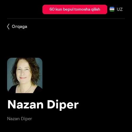
UZ
60 kun bepul tomosha qilish
Orqaga
Nazan Diper
Nazan Diper