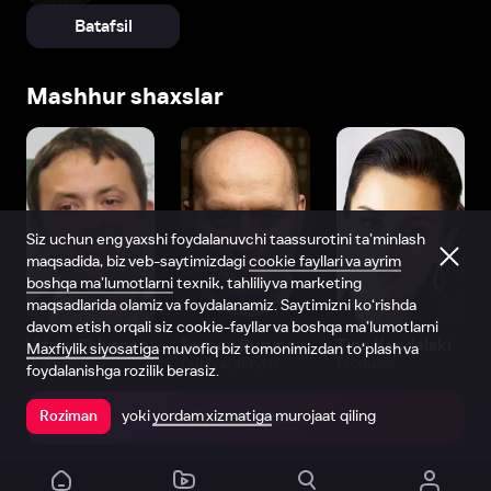
Batafsil
Mashhur shaxslar
Siz uchun eng yaxshi foydalanuvchi taassurotini ta’minlash
maqsadida, biz veb-saytimizdagi
cookie fayllari va ayrim
boshqa ma’lumotlarni
texnik, tahliliy va marketing
maqsadlarida olamiz va foydalanamiz. Saytimizni ko‘rishda
davom etish orqali siz cookie-fayllar va boshqa ma’lumotlarni
Vitaliy Shlyappo
Sergey Burunov
Tina Kandelaki
Maxfiylik siyosatiga
muvofiq biz tomonimizdan to‘plash va
Produser
Dublyaj aktyori
Produser
foydalanishga rozilik berasiz.
yoki
yordam xizmatiga
murojaat qiling
Roziman
Ilovada ochish