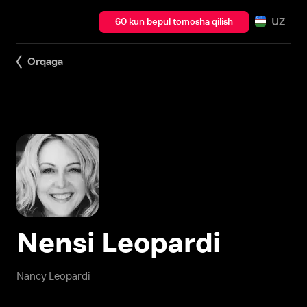
UZ
60 kun bepul tomosha qilish
Orqaga
Nensi Leopardi
Nancy Leopardi