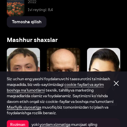
2022
Ivi reytingi: 8,4
Tomosha qilish
Mashhur shaxslar
Siz uchun eng yaxshi foydalanuvchi taassurotini ta’minlash
maqsadida, biz veb-saytimizdagi
cookie fayllari va ayrim
boshqa ma’lumotlarni
texnik, tahliliy va marketing
maqsadlarida olamiz va foydalanamiz. Saytimizni ko‘rishda
davom etish orqali siz cookie-fayllar va boshqa ma’lumotlarni
Vitaliy Shlyappo
Sergey Burunov
Tina Kandelaki
Maxfiylik siyosatiga
muvofiq biz tomonimizdan to‘plash va
Produser
Dublyaj aktyori
Produser
foydalanishga rozilik berasiz.
yoki
yordam xizmatiga
murojaat qiling
Roziman
Ilovada ochish