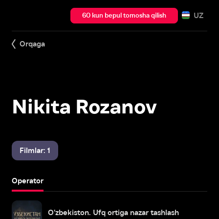
UZ
60 kun bepul tomosha qilish
Orqaga
Nikita Rozanov
Filmlar: 1
Operator
O'zbekiston. Ufq ortiga nazar tashlash