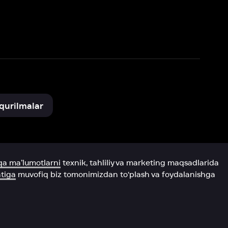
xnik, tahliliy va marketing maqsadlarida
omonimizdan to‘plash va foydalanishga