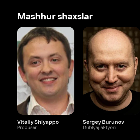
Vitaliy Shlyappo
Sergey Burunov
Tina
Produser
Dublyaj aktyori
Produ
Biz haqimizda
Bo‘limlar
Kompaniya haqida
Ivi hisobim