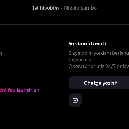
tayyormiz.
Operatorlarimiz 24/7 onlayn
Chatga yozish
Fil
ashtirish
Yuklab oling:
Oching:
Barcha qurilmalar
RuStore
AppGallery