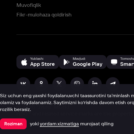
Siz uchun eng yaxshi foydalanuvchi taassurotini ta’minlash maqsadid
olamiz va foydalanamiz. Saytimizni ko‘rishda davom etish orqali siz c
©
2026
“Ivi.ru” MCHJ
rozilik berasiz.
HBO ® and related service marks are the property of Home 
yoki
yordam xizmatiga
murojaat qiling
Roziman