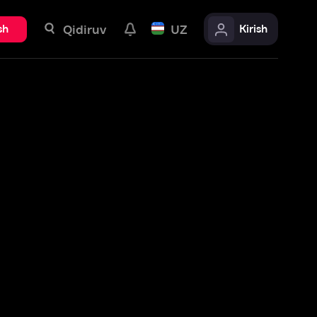
uv
UZ
Kirish