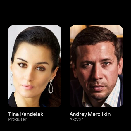
 Kandelaki
Andrey Merzlikin
ser
Aktyor
Aktyor
Ivi hisobim
Nikola Lambo
Yordam xizmati
Sizga doim yordam berishga