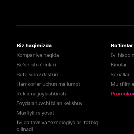
Bo‘sh ish o‘rinlari
Kinolar
Beta sinov dasturi
Seriallar
Hamkorlar uchun maʼlumot
Multfilmlar
Reklama joylashtirish
Promokodni faoll
Foydalanuvchi bilan kelishuv
Maxfiylik siyosati
Ivi'da tavsiya texnologiyalari tatbiq
qilinadi
Muvofiqlik
Fikr-mulohaza qoldirish
Yuklash:
Mavjud:
Tomosha qiling:
App Store
Google Play
Smart TV