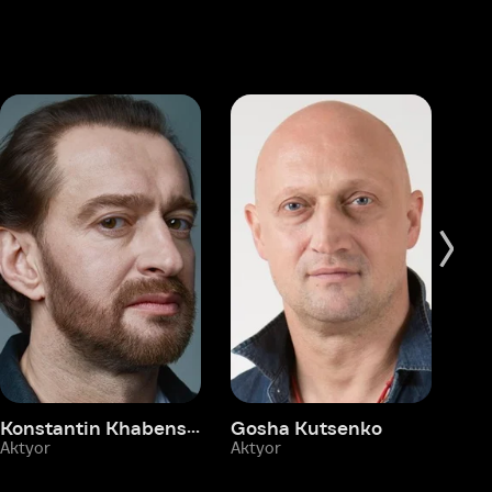
Konstantin Khabenskiy
Gosha Kutsenko
Fyodor Bondarchuk
Pa
Aktyor
Aktyor
Ak