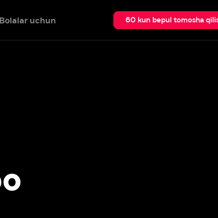
 uchun
Qidir
60 kun bepul tomosha qilish