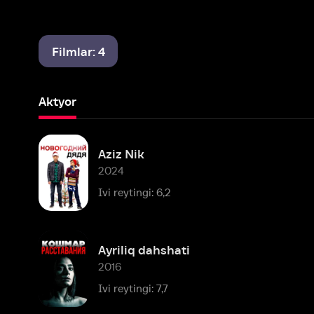
Filmlar: 4
Aktyor
Aziz Nik
2024
Ivi reytingi: 6,2
Ayriliq dahshati
2016
Ivi reytingi: 7,7
Mashhur shaxslar