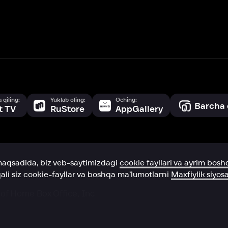
a, biz veb-saytimizdagi
cookie fayllari va ayrim boshqa ma’lumotlarni
te
ookie-fayllar va boshqa ma’lumotlarni
Maxfiylik siyosatiga
muvofiq biz t
Box Office, Inc