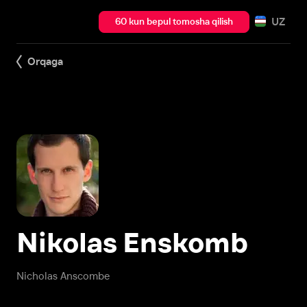
UZ
60 kun bepul tomosha qilish
Orqaga
Nikolas Enskomb
Nicholas Anscombe