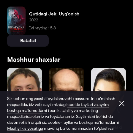
Qutidagi Jek: Uyg'onish
2022
Ivi reytingi: 5,8
Batafsil
Mashhur shaxslar
Siz uchun eng yaxshi foydalanuvchi taassurotini ta’minlash
maqsadida, biz veb-saytimizdagi
cookie fayllari va ayrim
boshqa ma’lumotlarni
texnik, tahliliy va marketing
maqsadlarida olamiz va foydalanamiz. Saytimizni ko‘rishda
davom etish orqali siz cookie-fayllar va boshqa ma’lumotlarni
Vitaliy Shlyappo
Sergey Burunov
Tina Kandelaki
Maxfiylik siyosatiga
muvofiq biz tomonimizdan to‘plash va
Produser
Dublyaj aktyori
Produser